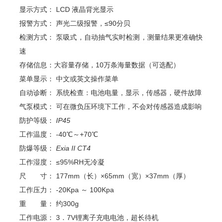
显示方式：
LCD 液晶背光显示
报警方式：
声光二级报警，≤90分贝
检测方式：
泵吸式，自动抽气实时检测，测量结果更准确快
速
存储信息：大容量存储，10万条海量数据（可选配）
菜单显示：
中文或英文操作菜单
自动诊断：
系统检查：电池电量，显示，传感器，硬件故障
气泵模式：
可在微负压环境下工作，不会对传感器造成影响
防护等级：
IP45
工作温度：
-40℃～+70℃
防爆等级：
Exia II CT4
工作湿度：
≤95%RH无冷凝
尺 寸：
177mm
（长）×65mm（宽）×37mm（厚）
工作压力：
-20Kpa ～ 100Kpa
重 量：
约300g
工作电源：
3．7V锂离子充电电池，超长待机