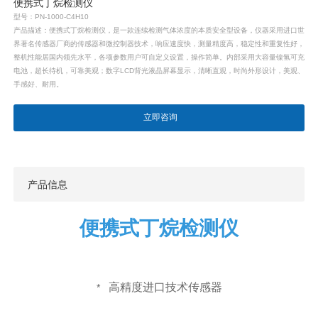
便携式丁烷检测仪
型号：PN-1000-C4H10
产品描述：便携式丁烷检测仪，是一款连续检测气体浓度的本质安全型设备，仪器采用进口世
界著名传感器厂商的传感器和微控制器技术，响应速度快，测量精度高，稳定性和重复性好，
整机性能居国内领先水平，各项参数用户可自定义设置，操作简单。内部采用大容量镍氢可充
电池，超长待机，可靠美观；数字LCD背光液晶屏幕显示，清晰直观，时尚外形设计，美观、
手感好、耐用。
立即咨询
产品信息
便携式丁烷检测仪
高精度进口技术传感器
*