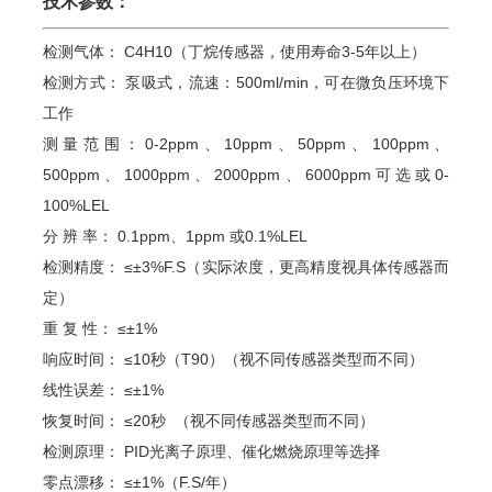
技术参数：
检测气体：
C4H10
（丁烷传感器，使用寿命3-5年以上）
检测方式：
泵吸式，流速：500ml/min，可在微负压环境下
工作
测量范围：
0-2ppm
、
10ppm
、
50ppm
、
100ppm
、
500ppm
、
1000ppm
、
2000ppm
、
6000ppm可选或0-
100%LEL
分 辨 率： 0.1ppm、
1ppm
或0.1%LEL
检测精度：
≤±3%F.S（实际浓度，更高精度视具体传感器而
定）
重 复 性：
≤±1%
响应时间：
≤10秒（T90）（视不同传感器类型而不同）
线性误差：
≤±1%
恢复时间：
≤20秒
（视不同传感器类型而不同）
检测原理：
PID光离子
原理、催化燃烧原理等选择
零点漂移：
≤±1%（F.S/年）