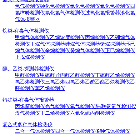
氢气检测仪
砷化氢检测仪
氯化氢检测仪
氟化氢检测仪
四
氢噻吩检测仪
氰化氢气体检测仪
过氧化氢报警器
溴化氢
气体报警器
烷类-有毒气体检测仪
甲烷气体检测仪
乙烷浓度检测仪
丙烷检测仪
乙硼烷气体
检测仪
丁烷气体探测器
硅烷气体探测器
锗烷探测器
环已
烷气体检测仪
辛烷检测仪
癸烷气体检测仪
正已烷检测仪
正戊烷检测仪
醇、乙类-探测器检测仪
甲醇检测仪
甲硫醇
异丙醇
乙醇检测仪
丁硫醇
乙烯检测仪
氯乙烯检测仪
三氯乙烯
四氯乙烯
乙酸乙酯
乙炔检测仪
乙
醛检测仪
苯乙烯检测仪
特殊类-有毒气体报警器
丙烯腈检测仪
光气检测仪
氟气检测仪
肼/联氨
氩气检测仪
溴气检测仪
丁二烯检测仪
六氟化硫
丙酮检测仪
复合式多种气体检测仪
二合一气体检测仪
四合一气体检测仪
多种气体检测仪