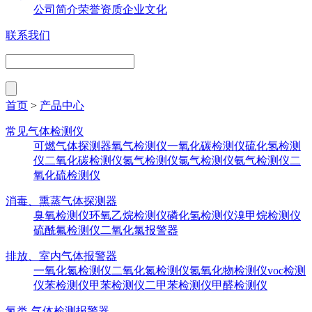
公司简介
荣誉资质
企业文化
联系我们
首页
>
产品中心
常见气体检测仪
可燃气体探测器
氧气检测仪
一氧化碳检测仪
硫化氢检测
仪
二氧化碳检测仪
氮气检测仪
氯气检测仪
氨气检测仪
二
氧化硫检测仪
消毒、熏蒸气体探测器
臭氧检测仪
环氧乙烷检测仪
磷化氢检测仪
溴甲烷检测仪
硫酰氟检测仪
二氧化氯报警器
排放、室内气体报警器
一氧化氮检测仪
二氧化氮检测仪
氮氧化物检测仪
voc检测
仪
苯检测仪
甲苯检测仪
二甲苯检测仪
甲醛检测仪
氢类-气体检测报警器