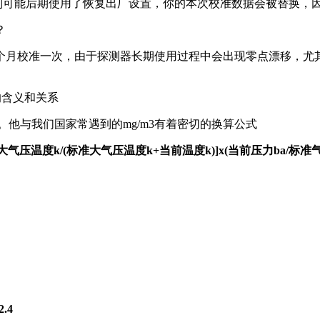
可能后期使用了恢复出厂设置，你的本次校准数据会被替换，因
？
个月校准一次，由于探测器长期使用过程中会出现零点漂移，尤
自的含义和关系
他与我们国家常遇到的mg/m3有着密切的换算公式
x [标准大气压温度k/(标准大气压温度k+当前温度k)]x(当前压力ba/标准
.4