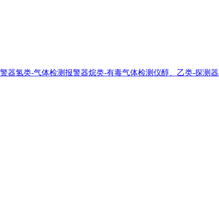
警器
氢类-气体检测报警器
烷类-有毒气体检测仪
醇、乙类-探测