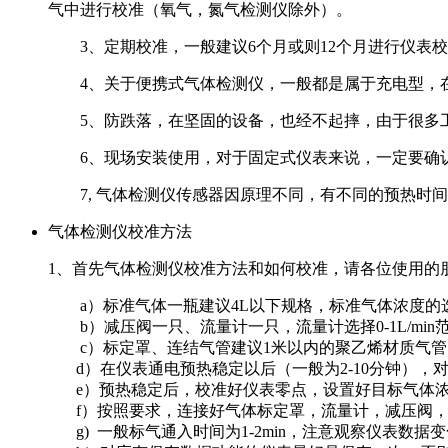
气中进行校准（氧气，氮气检测仪除外）。
3、定期校准，一般建议6个月或则12个月进行仪表校
4、关于便携式气体检测仪，一般都是属于充电型，在
5、防跌落，在坚固的设备，也经不起摔，由于很多工
6、现场安装使用，对于固定式仪表来说，一定要确认
7, 气体检测仪传感器因原理不同，有不同的预热时间
气体检测仪校准方法
1、首先气体检测仪校准方法和如何校准，请各位使用的
a）标准气体一瓶建议4L以下规格，标准气体浓度的选
b）减压阀一只、流量计一只，流量计选择0-1L/min
c）标定罩、连结气管建议1米以内的聚乙烯材质气管
d）在仪表通电预热稳定以后（一般为2-10分钟），对
e）预热稳定后，校准好仪表零点，设置好目标气体
f）按照要求，连接好气体标定罩，流量计，减压阀，调节好
g) 一般标气通入时间为1-2min，注意观察仪表数