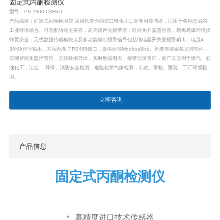
固定式丙酮检测仪
型号：PN-2000-C3H6O
产品描述：固定式丙酮检测仪,采用长寿命的进口电化学工业专用传感器，适用于各种恶劣的
工业环境场合。可选配功能主要有，高亮度声光报警器；红外免开盖遥控器，易燃易爆环境操
作更安全；无线数据传输模块以及多功能输出报警信号包括继电器开关量报警输出，电流4-
20MA信号输出，对应配备了RS485接口，提供标准Modbus协议。配套智能采集监控软件，
实现智能化监控管理，监控数据导出，实时数据图表，报警记录查询，被广泛应用于燃气、石
油化工，冶金、 环保、消防安全检测；危险化学气体检测；市政、学校、医院、工厂环境检
测。
立即咨询
产品信息
固定式丙酮检测仪
高精度进口技术传感器
*