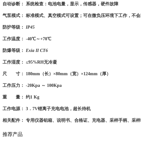
自动诊断：
系统检查：电池电量，显示，传感器，硬件故障
气泵模式：
标准模式、真空模式可设置；可在微负压环境下工作，不会
防护等级：
IP45
工作温度：
-40℃～+70℃
防爆等级：
Exia II CT6
工作湿度：
≤95%RH无冷凝
尺 寸：
180mm（长）×80mm（宽）×124mm（厚）
工作压力：
-20Kpa ～ 100Kpa
重 量：
约1 Kg
工作电源：
3．7V锂离子充电电池，超长待机
相关配件：
专用仪器铝箱、说明书、合格证、充电器、采样手柄、采样
推荐产品