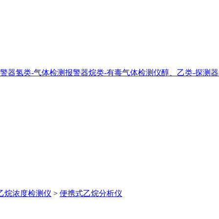
警器
氢类-气体检测报警器
烷类-有毒气体检测仪
醇、乙类-探测
乙烷浓度检测仪
>
便携式乙烷分析仪