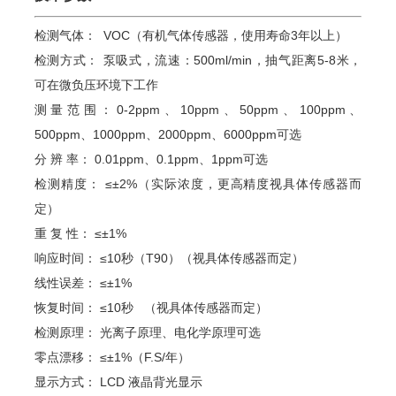
检测气体：
VOC（有机气体传感器，使用寿命3年以上）
检测方式：
泵吸式，流速：500ml/min，抽气距离5-8米，
可在微负压环境下工作
测量范围：
0-2ppm
、
10ppm
、
50ppm
、
100ppm
、
500ppm
、
1000ppm
、
2000ppm
、
6000ppm
可选
分 辨 率：
0.0
1ppm、
0.
1ppm、1ppm可选
检测精度：
≤±2%（实际浓度，更高精度视具体传感器而
定）
重 复 性：
≤±1%
响应时间：
≤10秒（T90）（
视具体传感器而定）
线性误差：
≤±1%
恢复时间：
≤10秒 （
视具体传感器而定）
检测原理：
光离子原理、
电化学原理可选
零点漂移：
≤±1%（F.S/年）
显示方式：
LCD 液晶背光显示