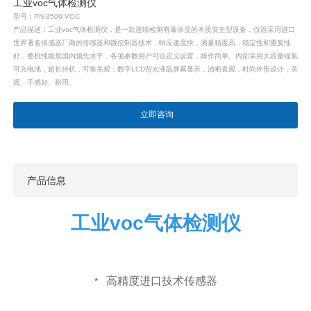
工业voc气体检测仪
型号：PN-3500-VOC
产品描述：工业voc气体检测仪，是一款连续检测有毒浓度的本质安全型设备，仪器采用进口
世界著名传感器厂商的传感器和微控制器技术，响应速度快，测量精度高，稳定性和重复性
好，整机性能居国内领先水平，各项参数用户可自定义设置，操作简单。内部采用大容量镍氢
可充电池，超长待机，可靠美观；数字LCD背光液晶屏幕显示，清晰直观，时尚外形设计，美
观、手感好、耐用。
立即咨询
产品信息
工业voc气体检测仪
高精度进口技术传感器
*