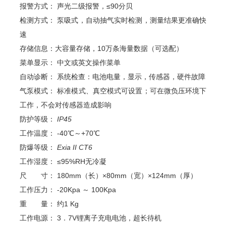
报警方式：
声光二级报警，≤90分贝
检测方式：
泵吸式，自动抽气实时检测，测量结果更准确快
速
存储信息：大容量存储，10万条海量数据（可选配）
菜单显示：
中文或英文操作菜单
自动诊断：
系统检查：电池电量，显示，传感器，硬件故障
气泵模式：
标准模式、真空模式可设置；可在微负压环境下
工作，不会对传感器造成影响
防护等级：
IP45
工作温度：
-40℃～+70℃
防爆等级：
Exia II CT6
工作湿度：
≤95%RH无冷凝
尺 寸：
180mm（长）×80mm（宽）×124mm（厚）
工作压力：
-20Kpa ～ 100Kpa
重 量：
约1 Kg
工作电源：
3．7V锂离子充电电池，超长待机